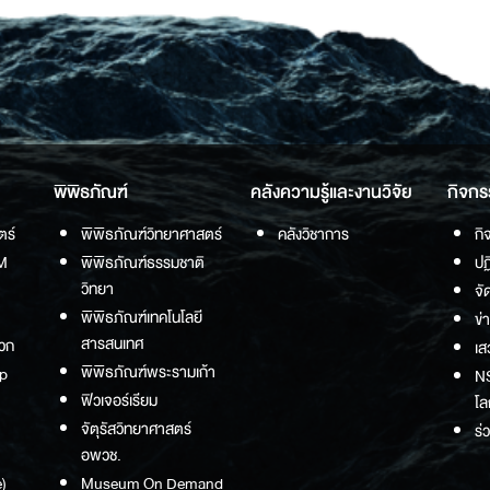
พิพิธภัณฑ์
คลังความรู้และงานวิจัย
กิจกร
ตร์
พิพิธภัณฑ์วิทยาศาสตร์
คลังวิชาการ
กิ
M
พิพิธภัณฑ์ธรรมชาติ
ปฏ
วิทยา
จั
พิพิธภัณฑ์เทคโนโลยี
ข่
สารสนเทศ
วก
เส
พิพิธภัณฑ์พระรามเก้า
p
NS
ฟิวเจอร์เรียม
โล
จัตุรัสวิทยาศาสตร์
ร่
อพวช.
)
Museum On Demand