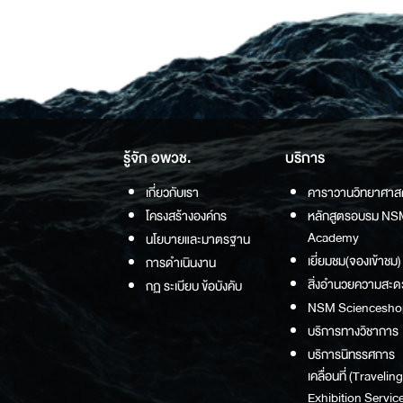
รู้จัก อพวช.
บริการ
เกี่ยวกับเรา
คาราวานวิทยาศาส
โครงสร้างองค์กร
หลักสูตรอบรม NS
Academy
นโยบายและมาตรฐาน
เยี่ยมชม(จองเข้าชม)
การดำเนินงาน
สิ่งอำนวยความสะด
กฏ ระเบียบ ข้อบังคับ
NSM Sciencesho
บริการทางวิชาการ
บริการนิทรรศการ
เคลื่อนที่ (Traveling
Exhibition Service