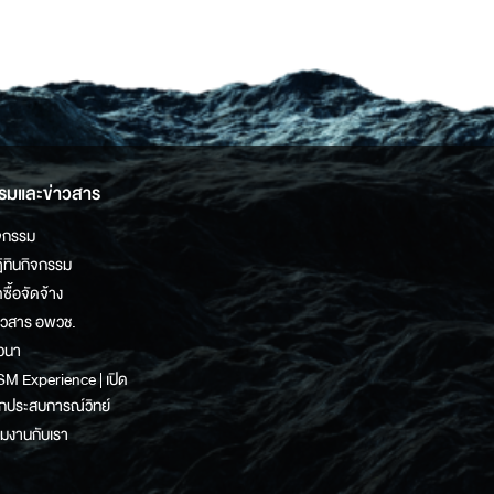
รมและข่าวสาร
จกรรม
ิทินกิจกรรม
ดซื้อจัดจ้าง
าวสาร อพวช.
วนา
M Experience | เปิด
กประสบการณ์วิทย์
วมงานกับเรา