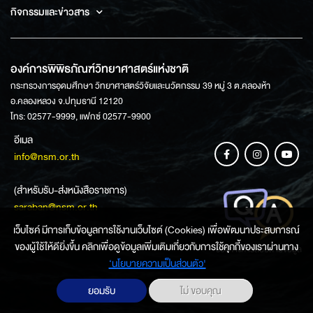
กิจกรรมและข่าวสาร
องค์การพิพิธภัณฑ์วิทยาศาสตร์แห่งชาติ
กระทรวงการอุดมศึกษา วิทยาศาสตร์วิจัยและนวัตกรรม 39 หมู่ 3 ต.คลองห้า
อ.คลองหลวง จ.ปทุมธานี 12120
โทร: 02577-9999, แฟกซ์ 02577-9900
อีเมล
info@nsm.or.th
(สำหรับรับ-ส่งหนังสือราชการ)
saraban@nsm.or.th
เว็บไซค์ มีการเก็บข้อมูลการใช้งานเว็บไซต์ (Cookies) เพื่อพัฒนาประสบการณ์
ของผู้ใช้ให้ดียิ่งขึ้น คลิกเพื่อดูข้อมูลเพิ่มเติมเกี่ยวกับการใช้คุกกี้ของเราผ่านทาง
ช่องทางการสอบถามข้อมูล
‘นโยบายความเป็นส่วนตัว'
ยอมรับ
ไม่ ขอบคุณ