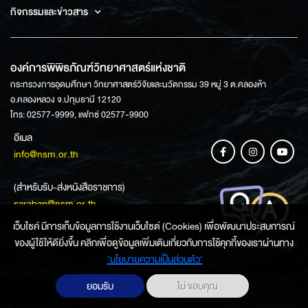
กิจกรรมและข่าวสาร
องค์การพิพิธภัณฑ์วิทยาศาสตร์แห่งชาติ
กระทรวงการอุดมศึกษา วิทยาศาสตร์วิจัยและนวัตกรรม 39 หมู่ 3 ต.คลองห้า
อ.คลองหลวง จ.ปทุมธานี 12120
โทร: 02577-9999, แฟกซ์ 02577-9900
อีเมล
info@nsm.or.th
(สำหรับรับ-ส่งหนังสือราชการ)
saraban@nsm.or.th
เว็บไซค์ มีการเก็บข้อมูลการใช้งานเว็บไซต์ (Cookies) เพื่อพัฒนาประสบการณ์
ของผู้ใช้ให้ดียิ่งขึ้น คลิกเพื่อดูข้อมูลเพิ่มเติมเกี่ยวกับการใช้คุกกี้ของเราผ่านทาง
ช่องทางการสอบถามข้อมูล
‘นโยบายความเป็นส่วนตัว'
ยอมรับ
ไม่ ขอบคุณ