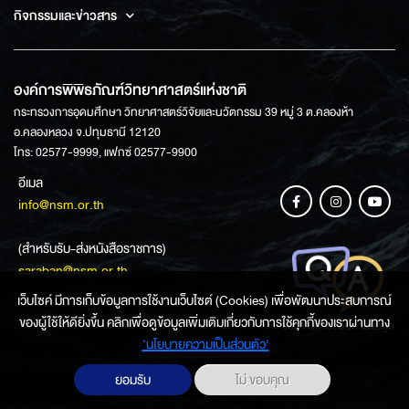
กิจกรรมและข่าวสาร
องค์การพิพิธภัณฑ์วิทยาศาสตร์แห่งชาติ
กระทรวงการอุดมศึกษา วิทยาศาสตร์วิจัยและนวัตกรรม 39 หมู่ 3 ต.คลองห้า
อ.คลองหลวง จ.ปทุมธานี 12120
โทร: 02577-9999, แฟกซ์ 02577-9900
อีเมล
info@nsm.or.th
(สำหรับรับ-ส่งหนังสือราชการ)
saraban@nsm.or.th
เว็บไซค์ มีการเก็บข้อมูลการใช้งานเว็บไซต์ (Cookies) เพื่อพัฒนาประสบการณ์
ของผู้ใช้ให้ดียิ่งขึ้น คลิกเพื่อดูข้อมูลเพิ่มเติมเกี่ยวกับการใช้คุกกี้ของเราผ่านทาง
ช่องทางการสอบถามข้อมูล
‘นโยบายความเป็นส่วนตัว'
ยอมรับ
ไม่ ขอบคุณ