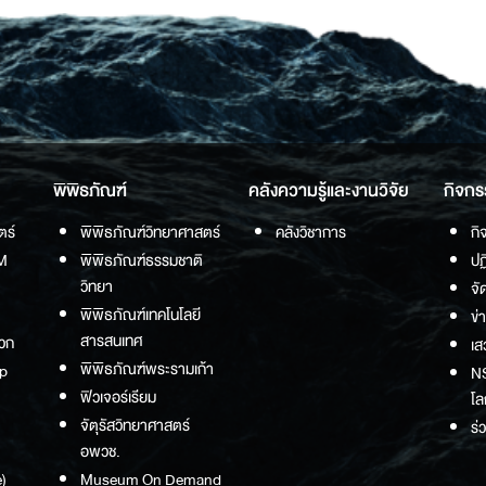
พิพิธภัณฑ์
คลังความรู้และงานวิจัย
กิจกร
ตร์
พิพิธภัณฑ์วิทยาศาสตร์
คลังวิชาการ
กิ
M
พิพิธภัณฑ์ธรรมชาติ
ปฏ
วิทยา
จั
พิพิธภัณฑ์เทคโนโลยี
ข่
สารสนเทศ
วก
เส
พิพิธภัณฑ์พระรามเก้า
p
NS
ฟิวเจอร์เรียม
โล
จัตุรัสวิทยาศาสตร์
ร่
อพวช.
)
Museum On Demand