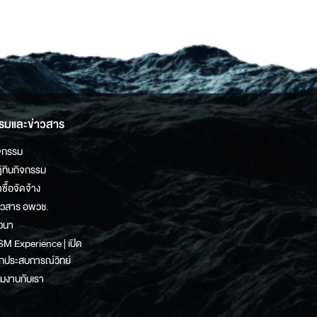
รมและข่าวสาร
จกรรม
ิทินกิจกรรม
ดซื้อจัดจ้าง
าวสาร อพวช.
วนา
M Experience | เปิด
กประสบการณ์วิทย์
วมงานกับเรา