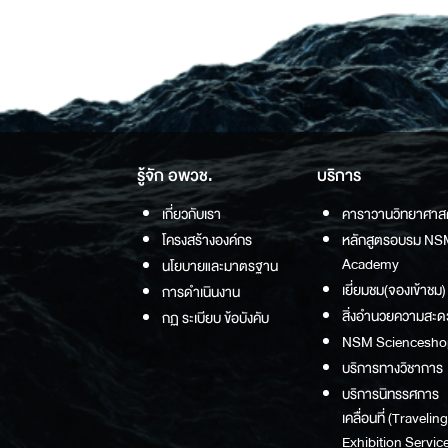
รู้จัก อพวช.
บริการ
เกี่ยวกับเรา
คาราวานวิทยาศาส
โครงสร้างองค์กร
หลักสูตรอบรม NS
Academy
นโยบายและมาตรฐาน
เยี่ยมชม(จองเข้าชม)
การดำเนินงาน
สิ่งอำนวยความสะด
กฏ ระเบียบ ข้อบังคับ
NSM Sciencesho
บริการทางวิชาการ
บริการนิทรรศการ
เคลื่อนที่ (Traveling
Exhibition Service