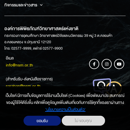
กิจกรรมและข่าวสาร
องค์การพิพิธภัณฑ์วิทยาศาสตร์แห่งชาติ
กระทรวงการอุดมศึกษา วิทยาศาสตร์วิจัยและนวัตกรรม 39 หมู่ 3 ต.คลองห้า
อ.คลองหลวง จ.ปทุมธานี 12120
โทร: 02577-9999, แฟกซ์ 02577-9900
อีเมล
info@nsm.or.th
(สำหรับรับ-ส่งหนังสือราชการ)
saraban@nsm.or.th
เว็บไซค์ มีการเก็บข้อมูลการใช้งานเว็บไซต์ (Cookies) เพื่อพัฒนาประสบการณ์
ของผู้ใช้ให้ดียิ่งขึ้น คลิกเพื่อดูข้อมูลเพิ่มเติมเกี่ยวกับการใช้คุกกี้ของเราผ่านทาง
ช่องทางการสอบถามข้อมูล
‘นโยบายความเป็นส่วนตัว'
ยอมรับ
ไม่ ขอบคุณ