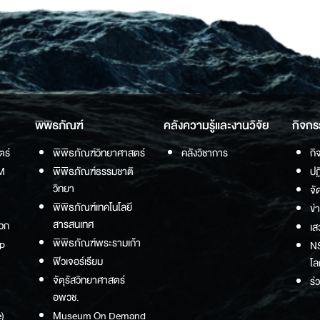
พิพิธภัณฑ์
คลังความรู้และงานวิจัย
กิจกร
ตร์
พิพิธภัณฑ์วิทยาศาสตร์
คลังวิชาการ
กิ
M
พิพิธภัณฑ์ธรรมชาติ
ปฏ
วิทยา
จั
พิพิธภัณฑ์เทคโนโลยี
ข่
สารสนเทศ
วก
เส
พิพิธภัณฑ์พระรามเก้า
p
NS
ฟิวเจอร์เรียม
โล
จัตุรัสวิทยาศาสตร์
ร่
อพวช.
)
Museum On Demand