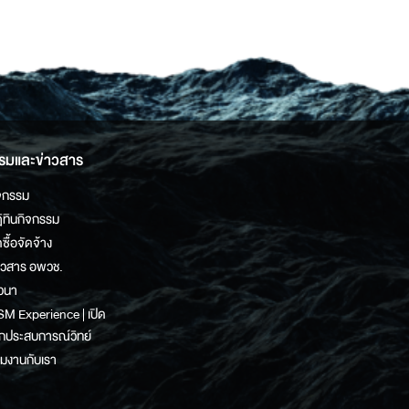
รมและข่าวสาร
จกรรม
ิทินกิจกรรม
ดซื้อจัดจ้าง
าวสาร อพวช.
วนา
M Experience | เปิด
กประสบการณ์วิทย์
วมงานกับเรา