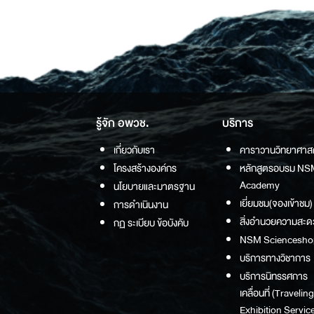
รู้จัก อพวช.
บริการ
เกี่ยวกับเรา
คาราวานวิทยาศาส
โครงสร้างองค์กร
หลักสูตรอบรม NS
Academy
นโยบายและมาตรฐาน
เยี่ยมชม(จองเข้าชม)
การดำเนินงาน
สิ่งอำนวยความสะด
กฏ ระเบียบ ข้อบังคับ
NSM Sciencesho
บริการทางวิชาการ
บริการนิทรรศการ
เคลื่อนที่ (Traveling
Exhibition Service