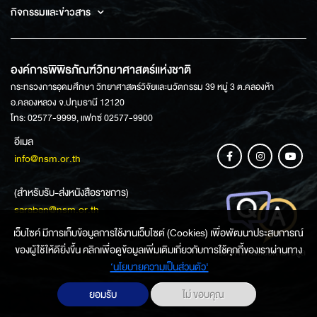
กิจกรรมและข่าวสาร
องค์การพิพิธภัณฑ์วิทยาศาสตร์แห่งชาติ
กระทรวงการอุดมศึกษา วิทยาศาสตร์วิจัยและนวัตกรรม 39 หมู่ 3 ต.คลองห้า
อ.คลองหลวง จ.ปทุมธานี 12120
โทร: 02577-9999, แฟกซ์ 02577-9900
อีเมล
info@nsm.or.th
(สำหรับรับ-ส่งหนังสือราชการ)
saraban@nsm.or.th
เว็บไซค์ มีการเก็บข้อมูลการใช้งานเว็บไซต์ (Cookies) เพื่อพัฒนาประสบการณ์
ของผู้ใช้ให้ดียิ่งขึ้น คลิกเพื่อดูข้อมูลเพิ่มเติมเกี่ยวกับการใช้คุกกี้ของเราผ่านทาง
ช่องทางการสอบถามข้อมูล
‘นโยบายความเป็นส่วนตัว'
ยอมรับ
ไม่ ขอบคุณ