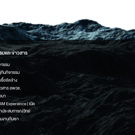
รมและข่าวสาร
จกรรม
ิทินกิจกรรม
ดซื้อจัดจ้าง
าวสาร อพวช.
วนา
M Experience | เปิด
กประสบการณ์วิทย์
วมงานกับเรา