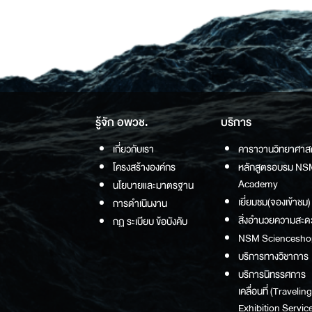
รู้จัก อพวช.
บริการ
เกี่ยวกับเรา
คาราวานวิทยาศาส
โครงสร้างองค์กร
หลักสูตรอบรม NS
Academy
นโยบายและมาตรฐาน
เยี่ยมชม(จองเข้าชม)
การดำเนินงาน
สิ่งอำนวยความสะด
กฏ ระเบียบ ข้อบังคับ
NSM Sciencesho
บริการทางวิชาการ
บริการนิทรรศการ
เคลื่อนที่ (Traveling
Exhibition Service