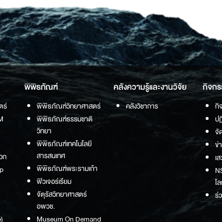
พิพิธภัณฑ์
คลังความรู้และงานวิจัย
กิจกร
ตร์
พิพิธภัณฑ์วิทยาศาสตร์
คลังวิชาการ
กิ
M
พิพิธภัณฑ์ธรรมชาติ
ปฏ
วิทยา
จั
พิพิธภัณฑ์เทคโนโลยี
ข่
สารสนเทศ
วก
เส
พิพิธภัณฑ์พระรามเก้า
p
NS
ฟิวเจอร์เรียม
โล
จัตุรัสวิทยาศาสตร์
ร่
อพวช.
)
Museum On Demand