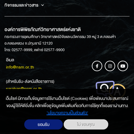
กิจกรรมและข่าวสาร
องค์การพิพิธภัณฑ์วิทยาศาสตร์แห่งชาติ
กระทรวงการอุดมศึกษา วิทยาศาสตร์วิจัยและนวัตกรรม 39 หมู่ 3 ต.คลองห้า
อ.คลองหลวง จ.ปทุมธานี 12120
โทร: 02577-9999, แฟกซ์ 02577-9900
อีเมล
info@nsm.or.th
(สำหรับรับ-ส่งหนังสือราชการ)
saraban@nsm.or.th
เว็บไซค์ มีการเก็บข้อมูลการใช้งานเว็บไซต์ (Cookies) เพื่อพัฒนาประสบการณ์
ของผู้ใช้ให้ดียิ่งขึ้น คลิกเพื่อดูข้อมูลเพิ่มเติมเกี่ยวกับการใช้คุกกี้ของเราผ่านทาง
ช่องทางการสอบถามข้อมูล
‘นโยบายความเป็นส่วนตัว'
ยอมรับ
ไม่ ขอบคุณ