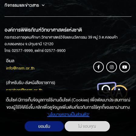
กิจกรรมและข่าวสาร
องค์การพิพิธภัณฑ์วิทยาศาสตร์แห่งชาติ
กระทรวงการอุดมศึกษา วิทยาศาสตร์วิจัยและนวัตกรรม 39 หมู่ 3 ต.คลองห้า
อ.คลองหลวง จ.ปทุมธานี 12120
โทร: 02577-9999, แฟกซ์ 02577-9900
อีเมล
info@nsm.or.th
(สำหรับรับ-ส่งหนังสือราชการ)
saraban@nsm.or.th
เว็บไซค์ มีการเก็บข้อมูลการใช้งานเว็บไซต์ (Cookies) เพื่อพัฒนาประสบการณ์
ของผู้ใช้ให้ดียิ่งขึ้น คลิกเพื่อดูข้อมูลเพิ่มเติมเกี่ยวกับการใช้คุกกี้ของเราผ่านทาง
ช่องทางการสอบถามข้อมูล
‘นโยบายความเป็นส่วนตัว'
ยอมรับ
ไม่ ขอบคุณ