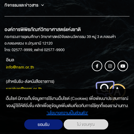
กิจกรรมและข่าวสาร
องค์การพิพิธภัณฑ์วิทยาศาสตร์แห่งชาติ
กระทรวงการอุดมศึกษา วิทยาศาสตร์วิจัยและนวัตกรรม 39 หมู่ 3 ต.คลองห้า
อ.คลองหลวง จ.ปทุมธานี 12120
โทร: 02577-9999, แฟกซ์ 02577-9900
อีเมล
info@nsm.or.th
(สำหรับรับ-ส่งหนังสือราชการ)
saraban@nsm.or.th
เว็บไซค์ มีการเก็บข้อมูลการใช้งานเว็บไซต์ (Cookies) เพื่อพัฒนาประสบการณ์
ของผู้ใช้ให้ดียิ่งขึ้น คลิกเพื่อดูข้อมูลเพิ่มเติมเกี่ยวกับการใช้คุกกี้ของเราผ่านทาง
ช่องทางการสอบถามข้อมูล
‘นโยบายความเป็นส่วนตัว'
ยอมรับ
ไม่ ขอบคุณ