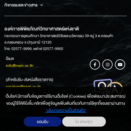
กิจกรรมและข่าวสาร
องค์การพิพิธภัณฑ์วิทยาศาสตร์แห่งชาติ
กระทรวงการอุดมศึกษา วิทยาศาสตร์วิจัยและนวัตกรรม 39 หมู่ 3 ต.คลองห้า
อ.คลองหลวง จ.ปทุมธานี 12120
โทร: 02577-9999, แฟกซ์ 02577-9900
อีเมล
info@nsm.or.th
(สำหรับรับ-ส่งหนังสือราชการ)
saraban@nsm.or.th
เว็บไซค์ มีการเก็บข้อมูลการใช้งานเว็บไซต์ (Cookies) เพื่อพัฒนาประสบการณ์
ของผู้ใช้ให้ดียิ่งขึ้น คลิกเพื่อดูข้อมูลเพิ่มเติมเกี่ยวกับการใช้คุกกี้ของเราผ่านทาง
ช่องทางการสอบถามข้อมูล
‘นโยบายความเป็นส่วนตัว'
ยอมรับ
ไม่ ขอบคุณ