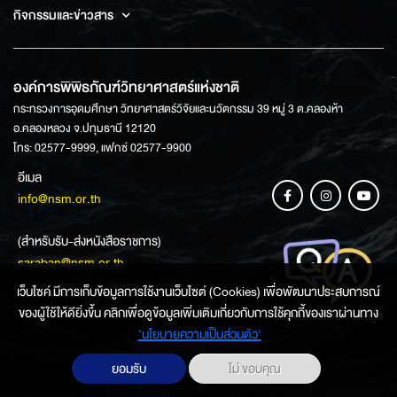
กิจกรรมและข่าวสาร
องค์การพิพิธภัณฑ์วิทยาศาสตร์แห่งชาติ
กระทรวงการอุดมศึกษา วิทยาศาสตร์วิจัยและนวัตกรรม 39 หมู่ 3 ต.คลองห้า
อ.คลองหลวง จ.ปทุมธานี 12120
โทร: 02577-9999, แฟกซ์ 02577-9900
อีเมล
info@nsm.or.th
(สำหรับรับ-ส่งหนังสือราชการ)
saraban@nsm.or.th
เว็บไซค์ มีการเก็บข้อมูลการใช้งานเว็บไซต์ (Cookies) เพื่อพัฒนาประสบการณ์
ของผู้ใช้ให้ดียิ่งขึ้น คลิกเพื่อดูข้อมูลเพิ่มเติมเกี่ยวกับการใช้คุกกี้ของเราผ่านทาง
ช่องทางการสอบถามข้อมูล
‘นโยบายความเป็นส่วนตัว'
ยอมรับ
ไม่ ขอบคุณ