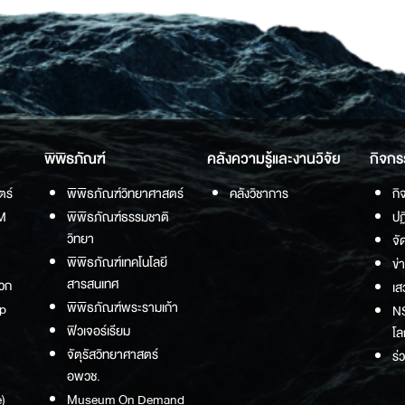
พิพิธภัณฑ์
คลังความรู้และงานวิจัย
กิจกร
ตร์
พิพิธภัณฑ์วิทยาศาสตร์
คลังวิชาการ
กิ
M
พิพิธภัณฑ์ธรรมชาติ
ปฏ
วิทยา
จั
พิพิธภัณฑ์เทคโนโลยี
ข่
สารสนเทศ
วก
เส
พิพิธภัณฑ์พระรามเก้า
p
NS
ฟิวเจอร์เรียม
โล
จัตุรัสวิทยาศาสตร์
ร่
อพวช.
)
Museum On Demand