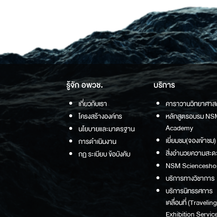
รู้จัก อพวช.
บริการ
เกี่ยวกับเรา
คาราวานวิทยาศาส
โครงสร้างองค์กร
หลักสูตรอบรม NS
Academy
นโยบายและมาตรฐาน
เยี่ยมชม(จองเข้าชม)
การดำเนินงาน
สิ่งอำนวยความสะด
กฏ ระเบียบ ข้อบังคับ
NSM Sciencesho
บริการทางวิชาการ
บริการนิทรรศการ
เคลื่อนที่ (Traveling
Exhibition Service