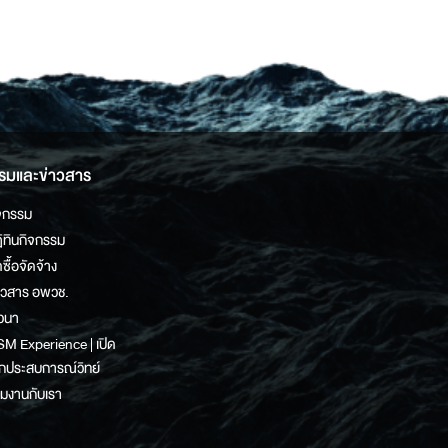
รมและข่าวสาร
จกรรม
ิทินกิจกรรม
ดซื้อจัดจ้าง
าวสาร อพวช.
วนา
M Experience | เปิด
กประสบการณ์วิทย์
วมงานกับเรา