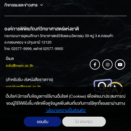
กิจกรรมและข่าวสาร
องค์การพิพิธภัณฑ์วิทยาศาสตร์แห่งชาติ
กระทรวงการอุดมศึกษา วิทยาศาสตร์วิจัยและนวัตกรรม 39 หมู่ 3 ต.คลองห้า
อ.คลองหลวง จ.ปทุมธานี 12120
โทร: 02577-9999, แฟกซ์ 02577-9900
อีเมล
info@nsm.or.th
(สำหรับรับ-ส่งหนังสือราชการ)
saraban@nsm.or.th
เว็บไซค์ มีการเก็บข้อมูลการใช้งานเว็บไซต์ (Cookies) เพื่อพัฒนาประสบการณ์
ของผู้ใช้ให้ดียิ่งขึ้น คลิกเพื่อดูข้อมูลเพิ่มเติมเกี่ยวกับการใช้คุกกี้ของเราผ่านทาง
ช่องทางการสอบถามข้อมูล
‘นโยบายความเป็นส่วนตัว'
ยอมรับ
ไม่ ขอบคุณ