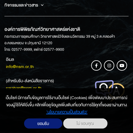
กิจกรรมและข่าวสาร
องค์การพิพิธภัณฑ์วิทยาศาสตร์แห่งชาติ
กระทรวงการอุดมศึกษา วิทยาศาสตร์วิจัยและนวัตกรรม 39 หมู่ 3 ต.คลองห้า
อ.คลองหลวง จ.ปทุมธานี 12120
โทร: 02577-9999, แฟกซ์ 02577-9900
อีเมล
info@nsm.or.th
(สำหรับรับ-ส่งหนังสือราชการ)
saraban@nsm.or.th
เว็บไซค์ มีการเก็บข้อมูลการใช้งานเว็บไซต์ (Cookies) เพื่อพัฒนาประสบการณ์
ของผู้ใช้ให้ดียิ่งขึ้น คลิกเพื่อดูข้อมูลเพิ่มเติมเกี่ยวกับการใช้คุกกี้ของเราผ่านทาง
ช่องทางการสอบถามข้อมูล
‘นโยบายความเป็นส่วนตัว'
ยอมรับ
ไม่ ขอบคุณ