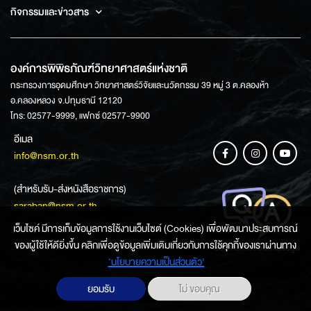
กิจกรรมและข่าวสาร
องค์การพิพิธภัณฑ์วิทยาศาสตร์แห่งชาติ
กระทรวงการอุดมศึกษา วิทยาศาสตร์วิจัยและนวัตกรรม 39 หมู่ 3 ต.คลองห้า
อ.คลองหลวง จ.ปทุมธานี 12120
โทร: 02577-9999, แฟกซ์ 02577-9900
อีเมล
info@nsm.or.th
(สำหรับรับ-ส่งหนังสือราชการ)
saraban@nsm.or.th
เว็บไซค์ มีการเก็บข้อมูลการใช้งานเว็บไซต์ (Cookies) เพื่อพัฒนาประสบการณ์
ของผู้ใช้ให้ดียิ่งขึ้น คลิกเพื่อดูข้อมูลเพิ่มเติมเกี่ยวกับการใช้คุกกี้ของเราผ่านทาง
ช่องทางการสอบถามข้อมูล
‘นโยบายความเป็นส่วนตัว'
ยอมรับ
ไม่ ขอบคุณ