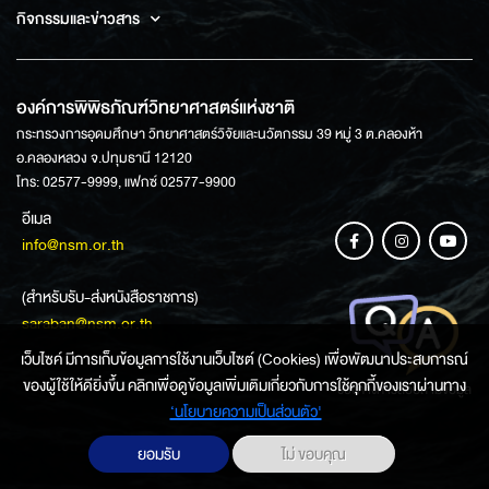
กิจกรรมและข่าวสาร
องค์การพิพิธภัณฑ์วิทยาศาสตร์แห่งชาติ
กระทรวงการอุดมศึกษา วิทยาศาสตร์วิจัยและนวัตกรรม 39 หมู่ 3 ต.คลองห้า
อ.คลองหลวง จ.ปทุมธานี 12120
โทร: 02577-9999, แฟกซ์ 02577-9900
อีเมล
info@nsm.or.th
(สำหรับรับ-ส่งหนังสือราชการ)
saraban@nsm.or.th
เว็บไซค์ มีการเก็บข้อมูลการใช้งานเว็บไซต์ (Cookies) เพื่อพัฒนาประสบการณ์
ของผู้ใช้ให้ดียิ่งขึ้น คลิกเพื่อดูข้อมูลเพิ่มเติมเกี่ยวกับการใช้คุกกี้ของเราผ่านทาง
ช่องทางการสอบถามข้อมูล
‘นโยบายความเป็นส่วนตัว'
ยอมรับ
ไม่ ขอบคุณ