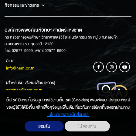
กิจกรรมและข่าวสาร
องค์การพิพิธภัณฑ์วิทยาศาสตร์แห่งชาติ
กระทรวงการอุดมศึกษา วิทยาศาสตร์วิจัยและนวัตกรรม 39 หมู่ 3 ต.คลองห้า
อ.คลองหลวง จ.ปทุมธานี 12120
โทร: 02577-9999, แฟกซ์ 02577-9900
อีเมล
info@nsm.or.th
(สำหรับรับ-ส่งหนังสือราชการ)
saraban@nsm.or.th
เว็บไซค์ มีการเก็บข้อมูลการใช้งานเว็บไซต์ (Cookies) เพื่อพัฒนาประสบการณ์
ของผู้ใช้ให้ดียิ่งขึ้น คลิกเพื่อดูข้อมูลเพิ่มเติมเกี่ยวกับการใช้คุกกี้ของเราผ่านทาง
ช่องทางการสอบถามข้อมูล
‘นโยบายความเป็นส่วนตัว'
ยอมรับ
ไม่ ขอบคุณ