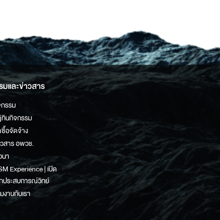
รมและข่าวสาร
จกรรม
ิทินกิจกรรม
ดซื้อจัดจ้าง
าวสาร อพวช.
วนา
M Experience | เปิด
กประสบการณ์วิทย์
วมงานกับเรา