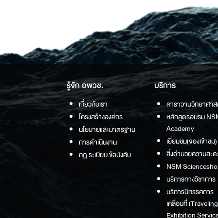
รู้จัก อพวช.
บริการ
เกี่ยวกับเรา
คาราวานวิทยาศาส
โครงสร้างองค์กร
หลักสูตรอบรม NS
Academy
นโยบายและมาตรฐาน
เยี่ยมชม(จองเข้าชม)
การดำเนินงาน
สิ่งอำนวยความสะด
กฏ ระเบียบ ข้อบังคับ
NSM Sciencesho
บริการทางวิชาการ
บริการนิทรรศการ
เคลื่อนที่ (Traveling
Exhibition Service