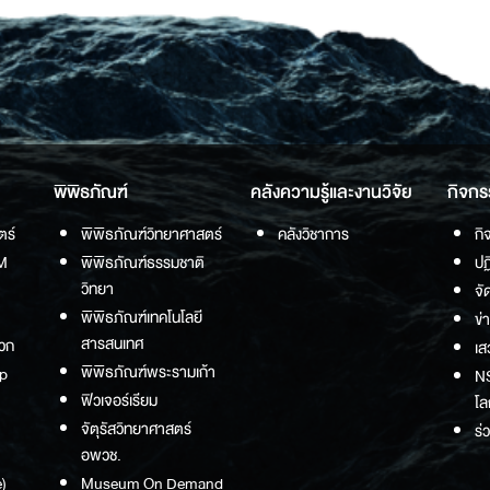
พิพิธภัณฑ์
คลังความรู้และงานวิจัย
กิจกร
ตร์
พิพิธภัณฑ์วิทยาศาสตร์
คลังวิชาการ
กิ
M
พิพิธภัณฑ์ธรรมชาติ
ปฏ
วิทยา
จั
พิพิธภัณฑ์เทคโนโลยี
ข่
สารสนเทศ
วก
เส
พิพิธภัณฑ์พระรามเก้า
p
NS
ฟิวเจอร์เรียม
โล
จัตุรัสวิทยาศาสตร์
ร่
อพวช.
)
Museum On Demand