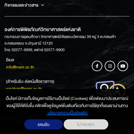
กิจกรรมและข่าวสาร
องค์การพิพิธภัณฑ์วิทยาศาสตร์แห่งชาติ
กระทรวงการอุดมศึกษา วิทยาศาสตร์วิจัยและนวัตกรรม 39 หมู่ 3 ต.คลองห้า
อ.คลองหลวง จ.ปทุมธานี 12120
โทร: 02577-9999, แฟกซ์ 02577-9900
อีเมล
info@nsm.or.th
(สำหรับรับ-ส่งหนังสือราชการ)
saraban@nsm.or.th
เว็บไซค์ มีการเก็บข้อมูลการใช้งานเว็บไซต์ (Cookies) เพื่อพัฒนาประสบการณ์
ของผู้ใช้ให้ดียิ่งขึ้น คลิกเพื่อดูข้อมูลเพิ่มเติมเกี่ยวกับการใช้คุกกี้ของเราผ่านทาง
ช่องทางการสอบถามข้อมูล
‘นโยบายความเป็นส่วนตัว'
ยอมรับ
ไม่ ขอบคุณ