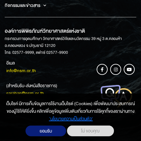
กิจกรรมและข่าวสาร
องค์การพิพิธภัณฑ์วิทยาศาสตร์แห่งชาติ
กระทรวงการอุดมศึกษา วิทยาศาสตร์วิจัยและนวัตกรรม 39 หมู่ 3 ต.คลองห้า
อ.คลองหลวง จ.ปทุมธานี 12120
โทร: 02577-9999, แฟกซ์ 02577-9900
อีเมล
info@nsm.or.th
(สำหรับรับ-ส่งหนังสือราชการ)
saraban@nsm.or.th
เว็บไซค์ มีการเก็บข้อมูลการใช้งานเว็บไซต์ (Cookies) เพื่อพัฒนาประสบการณ์
ของผู้ใช้ให้ดียิ่งขึ้น คลิกเพื่อดูข้อมูลเพิ่มเติมเกี่ยวกับการใช้คุกกี้ของเราผ่านทาง
ช่องทางการสอบถามข้อมูล
‘นโยบายความเป็นส่วนตัว'
ยอมรับ
ไม่ ขอบคุณ