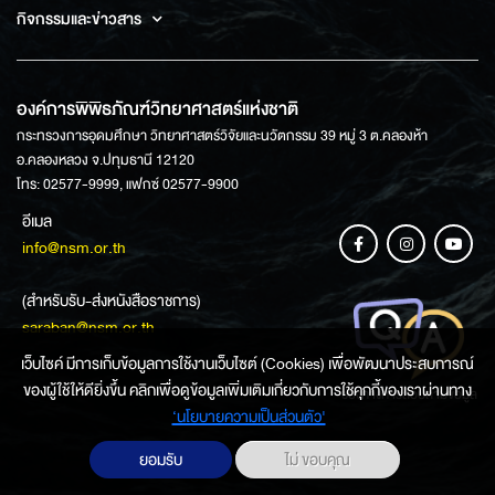
กิจกรรมและข่าวสาร
องค์การพิพิธภัณฑ์วิทยาศาสตร์แห่งชาติ
กระทรวงการอุดมศึกษา วิทยาศาสตร์วิจัยและนวัตกรรม 39 หมู่ 3 ต.คลองห้า
อ.คลองหลวง จ.ปทุมธานี 12120
โทร: 02577-9999, แฟกซ์ 02577-9900
อีเมล
info@nsm.or.th
(สำหรับรับ-ส่งหนังสือราชการ)
saraban@nsm.or.th
เว็บไซค์ มีการเก็บข้อมูลการใช้งานเว็บไซต์ (Cookies) เพื่อพัฒนาประสบการณ์
ของผู้ใช้ให้ดียิ่งขึ้น คลิกเพื่อดูข้อมูลเพิ่มเติมเกี่ยวกับการใช้คุกกี้ของเราผ่านทาง
ช่องทางการสอบถามข้อมูล
‘นโยบายความเป็นส่วนตัว'
ยอมรับ
ไม่ ขอบคุณ