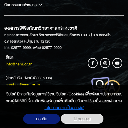
กิจกรรมและข่าวสาร
องค์การพิพิธภัณฑ์วิทยาศาสตร์แห่งชาติ
กระทรวงการอุดมศึกษา วิทยาศาสตร์วิจัยและนวัตกรรม 39 หมู่ 3 ต.คลองห้า
อ.คลองหลวง จ.ปทุมธานี 12120
โทร: 02577-9999, แฟกซ์ 02577-9900
อีเมล
info@nsm.or.th
(สำหรับรับ-ส่งหนังสือราชการ)
saraban@nsm.or.th
เว็บไซค์ มีการเก็บข้อมูลการใช้งานเว็บไซต์ (Cookies) เพื่อพัฒนาประสบการณ์
ของผู้ใช้ให้ดียิ่งขึ้น คลิกเพื่อดูข้อมูลเพิ่มเติมเกี่ยวกับการใช้คุกกี้ของเราผ่านทาง
ช่องทางการสอบถามข้อมูล
‘นโยบายความเป็นส่วนตัว'
ยอมรับ
ไม่ ขอบคุณ