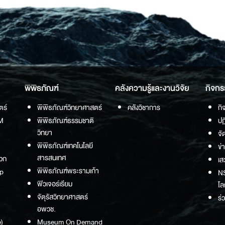
พิพิธภัณฑ์
คลังความรู้และงานวิจัย
กิจกร
ตร์
พิพิธภัณฑ์วิทยาศาสตร์
คลังวิชาการ
กิ
M
พิพิธภัณฑ์ธรรมชาติ
ปฏ
วิทยา
จั
พิพิธภัณฑ์เทคโนโลยี
ข่
สารสนเทศ
วก
เส
พิพิธภัณฑ์พระรามเก้า
p
NS
ฟิวเจอร์เรียม
โล
จัตุรัสวิทยาศาสตร์
ร่
อพวช.
)
Museum On Demand