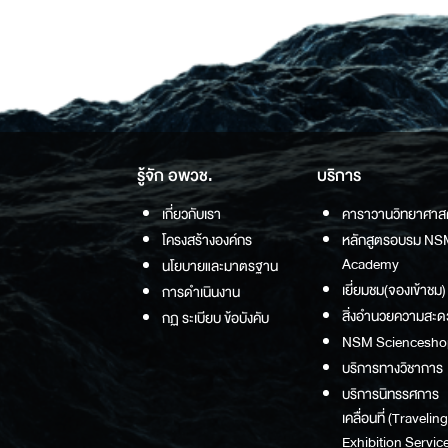
รู้จัก อพวช.
บริการ
เกี่ยวกับเรา
คาราวานวิทยาศาส
โครงสร้างองค์กร
หลักสูตรอบรม NS
Academy
นโยบายและมาตรฐาน
เยี่ยมชม(จองเข้าชม)
การดำเนินงาน
สิ่งอำนวยความสะด
กฏ ระเบียบ ข้อบังคับ
NSM Sciencesho
บริการทางวิชาการ
บริการนิทรรศการ
เคลื่อนที่ (Traveling
Exhibition Service