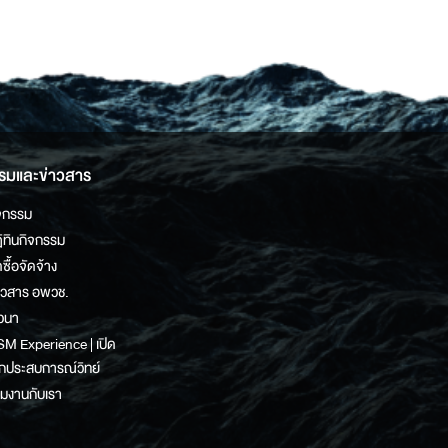
รมและข่าวสาร
จกรรม
ิทินกิจกรรม
ดซื้อจัดจ้าง
าวสาร อพวช.
วนา
M Experience | เปิด
กประสบการณ์วิทย์
วมงานกับเรา