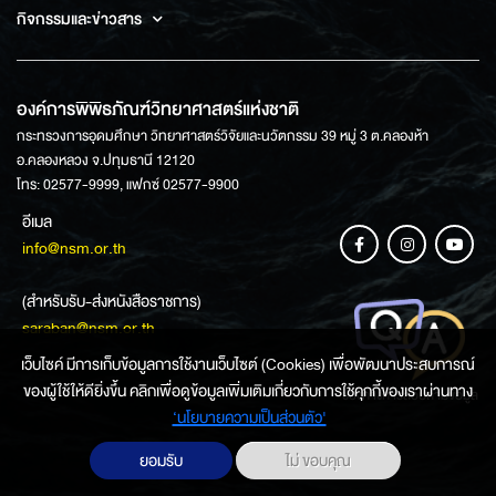
กิจกรรมและข่าวสาร
องค์การพิพิธภัณฑ์วิทยาศาสตร์แห่งชาติ
กระทรวงการอุดมศึกษา วิทยาศาสตร์วิจัยและนวัตกรรม 39 หมู่ 3 ต.คลองห้า
อ.คลองหลวง จ.ปทุมธานี 12120
โทร: 02577-9999, แฟกซ์ 02577-9900
อีเมล
info@nsm.or.th
(สำหรับรับ-ส่งหนังสือราชการ)
saraban@nsm.or.th
เว็บไซค์ มีการเก็บข้อมูลการใช้งานเว็บไซต์ (Cookies) เพื่อพัฒนาประสบการณ์
ของผู้ใช้ให้ดียิ่งขึ้น คลิกเพื่อดูข้อมูลเพิ่มเติมเกี่ยวกับการใช้คุกกี้ของเราผ่านทาง
ช่องทางการสอบถามข้อมูล
‘นโยบายความเป็นส่วนตัว'
ยอมรับ
ไม่ ขอบคุณ