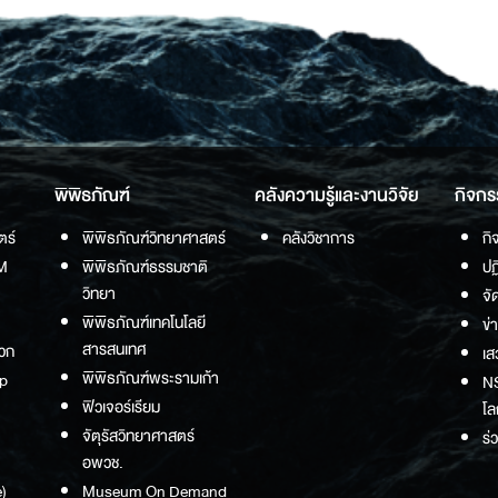
พิพิธภัณฑ์
คลังความรู้และงานวิจัย
กิจกร
ตร์
พิพิธภัณฑ์วิทยาศาสตร์
คลังวิชาการ
กิ
M
พิพิธภัณฑ์ธรรมชาติ
ปฏ
วิทยา
จั
พิพิธภัณฑ์เทคโนโลยี
ข่
สารสนเทศ
วก
เส
พิพิธภัณฑ์พระรามเก้า
p
NS
ฟิวเจอร์เรียม
โล
จัตุรัสวิทยาศาสตร์
ร่
อพวช.
)
Museum On Demand