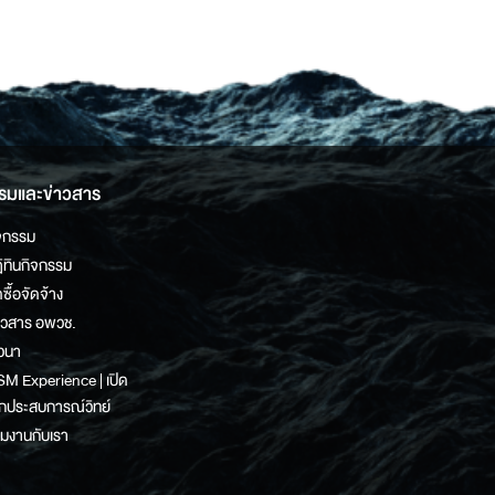
รมและข่าวสาร
จกรรม
ิทินกิจกรรม
ดซื้อจัดจ้าง
าวสาร อพวช.
วนา
M Experience | เปิด
กประสบการณ์วิทย์
วมงานกับเรา