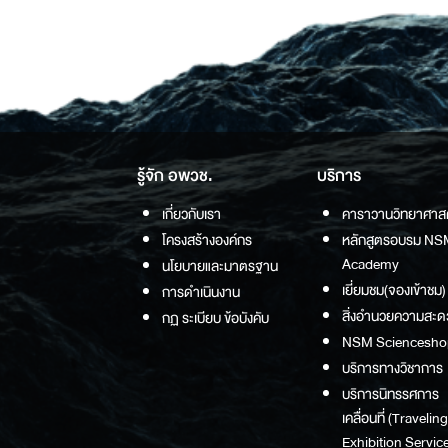
รู้จัก อพวช.
บริการ
เกี่ยวกับเรา
คาราวานวิทยาศาส
โครงสร้างองค์กร
หลักสูตรอบรม NS
Academy
นโยบายและมาตรฐาน
เยี่ยมชม(จองเข้าชม)
การดำเนินงาน
สิ่งอำนวยความสะด
กฏ ระเบียบ ข้อบังคับ
NSM Sciencesho
บริการทางวิชาการ
บริการนิทรรศการ
เคลื่อนที่ (Traveling
Exhibition Service