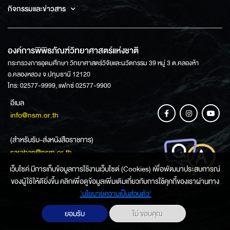
กิจกรรมและข่าวสาร
องค์การพิพิธภัณฑ์วิทยาศาสตร์แห่งชาติ
กระทรวงการอุดมศึกษา วิทยาศาสตร์วิจัยและนวัตกรรม 39 หมู่ 3 ต.คลองห้า
อ.คลองหลวง จ.ปทุมธานี 12120
โทร: 02577-9999, แฟกซ์ 02577-9900
อีเมล
info@nsm.or.th
(สำหรับรับ-ส่งหนังสือราชการ)
saraban@nsm.or.th
เว็บไซค์ มีการเก็บข้อมูลการใช้งานเว็บไซต์ (Cookies) เพื่อพัฒนาประสบการณ์
ของผู้ใช้ให้ดียิ่งขึ้น คลิกเพื่อดูข้อมูลเพิ่มเติมเกี่ยวกับการใช้คุกกี้ของเราผ่านทาง
ช่องทางการสอบถามข้อมูล
‘นโยบายความเป็นส่วนตัว'
ยอมรับ
ไม่ ขอบคุณ