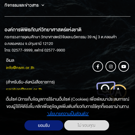
กิจกรรมและข่าวสาร
องค์การพิพิธภัณฑ์วิทยาศาสตร์แห่งชาติ
กระทรวงการอุดมศึกษา วิทยาศาสตร์วิจัยและนวัตกรรม 39 หมู่ 3 ต.คลองห้า
อ.คลองหลวง จ.ปทุมธานี 12120
โทร: 02577-9999, แฟกซ์ 02577-9900
อีเมล
info@nsm.or.th
(สำหรับรับ-ส่งหนังสือราชการ)
saraban@nsm.or.th
เว็บไซค์ มีการเก็บข้อมูลการใช้งานเว็บไซต์ (Cookies) เพื่อพัฒนาประสบการณ์
ของผู้ใช้ให้ดียิ่งขึ้น คลิกเพื่อดูข้อมูลเพิ่มเติมเกี่ยวกับการใช้คุกกี้ของเราผ่านทาง
ช่องทางการสอบถามข้อมูล
‘นโยบายความเป็นส่วนตัว'
ยอมรับ
ไม่ ขอบคุณ