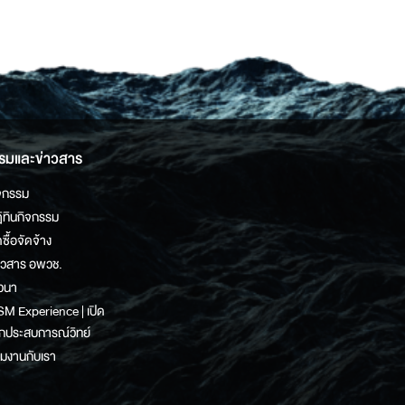
รมและข่าวสาร
จกรรม
ิทินกิจกรรม
ดซื้อจัดจ้าง
าวสาร อพวช.
วนา
M Experience | เปิด
กประสบการณ์วิทย์
วมงานกับเรา