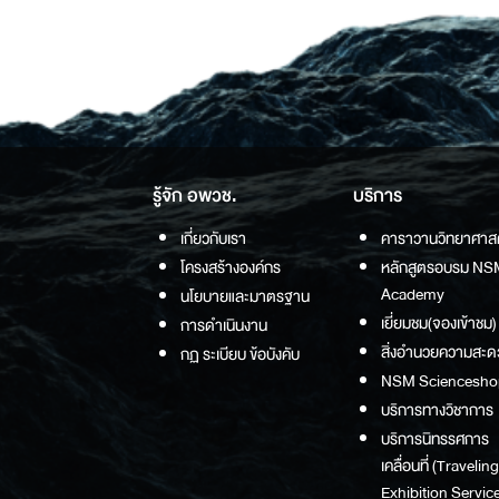
รู้จัก อพวช.
บริการ
เกี่ยวกับเรา
คาราวานวิทยาศาส
โครงสร้างองค์กร
หลักสูตรอบรม NS
Academy
นโยบายและมาตรฐาน
เยี่ยมชม(จองเข้าชม)
การดำเนินงาน
สิ่งอำนวยความสะด
กฏ ระเบียบ ข้อบังคับ
NSM Sciencesho
บริการทางวิชาการ
บริการนิทรรศการ
เคลื่อนที่ (Traveling
Exhibition Service