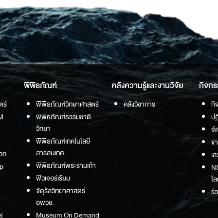
พิพิธภัณฑ์
คลังความรู้และงานวิจัย
กิจกร
ตร์
พิพิธภัณฑ์วิทยาศาสตร์
คลังวิชาการ
กิ
M
พิพิธภัณฑ์ธรรมชาติ
ปฏ
วิทยา
จั
พิพิธภัณฑ์เทคโนโลยี
ข่
สารสนเทศ
วก
เส
พิพิธภัณฑ์พระรามเก้า
p
NS
ฟิวเจอร์เรียม
โล
จัตุรัสวิทยาศาสตร์
ร่
อพวช.
)
Museum On Demand