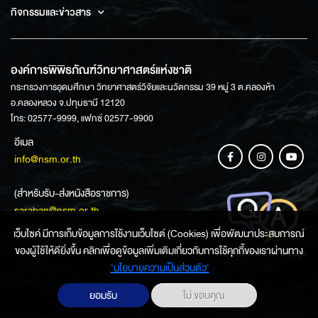
กิจกรรมและข่าวสาร
องค์การพิพิธภัณฑ์วิทยาศาสตร์แห่งชาติ
กระทรวงการอุดมศึกษา วิทยาศาสตร์วิจัยและนวัตกรรม 39 หมู่ 3 ต.คลองห้า
อ.คลองหลวง จ.ปทุมธานี 12120
โทร: 02577-9999, แฟกซ์ 02577-9900
อีเมล
info@nsm.or.th
(สำหรับรับ-ส่งหนังสือราชการ)
saraban@nsm.or.th
เว็บไซค์ มีการเก็บข้อมูลการใช้งานเว็บไซต์ (Cookies) เพื่อพัฒนาประสบการณ์
ของผู้ใช้ให้ดียิ่งขึ้น คลิกเพื่อดูข้อมูลเพิ่มเติมเกี่ยวกับการใช้คุกกี้ของเราผ่านทาง
ช่องทางการสอบถามข้อมูล
‘นโยบายความเป็นส่วนตัว'
ยอมรับ
ไม่ ขอบคุณ