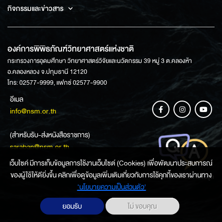
กิจกรรมและข่าวสาร
องค์การพิพิธภัณฑ์วิทยาศาสตร์แห่งชาติ
กระทรวงการอุดมศึกษา วิทยาศาสตร์วิจัยและนวัตกรรม 39 หมู่ 3 ต.คลองห้า
อ.คลองหลวง จ.ปทุมธานี 12120
โทร: 02577-9999, แฟกซ์ 02577-9900
อีเมล
info@nsm.or.th
(สำหรับรับ-ส่งหนังสือราชการ)
saraban@nsm.or.th
เว็บไซค์ มีการเก็บข้อมูลการใช้งานเว็บไซต์ (Cookies) เพื่อพัฒนาประสบการณ์
ของผู้ใช้ให้ดียิ่งขึ้น คลิกเพื่อดูข้อมูลเพิ่มเติมเกี่ยวกับการใช้คุกกี้ของเราผ่านทาง
ช่องทางการสอบถามข้อมูล
‘นโยบายความเป็นส่วนตัว'
ยอมรับ
ไม่ ขอบคุณ