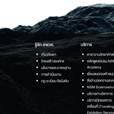
รู้จัก อพวช.
บริการ
เกี่ยวกับเรา
คาราวานวิทยาศาส
โครงสร้างองค์กร
หลักสูตรอบรม NS
Academy
นโยบายและมาตรฐาน
เยี่ยมชม(จองเข้าชม)
การดำเนินงาน
สิ่งอำนวยความสะด
กฏ ระเบียบ ข้อบังคับ
NSM Sciencesho
บริการทางวิชาการ
บริการนิทรรศการ
เคลื่อนที่ (Traveling
Exhibition Service