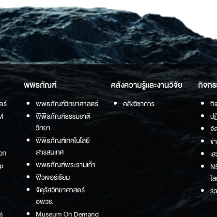
พิพิธภัณฑ์
คลังความรู้และงานวิจัย
กิจกร
ตร์
พิพิธภัณฑ์วิทยาศาสตร์
คลังวิชาการ
กิ
M
พิพิธภัณฑ์ธรรมชาติ
ปฏ
วิทยา
จั
พิพิธภัณฑ์เทคโนโลยี
ข่
สารสนเทศ
วก
เส
พิพิธภัณฑ์พระรามเก้า
p
NS
ฟิวเจอร์เรียม
โล
จัตุรัสวิทยาศาสตร์
ร่
อพวช.
)
Museum On Demand