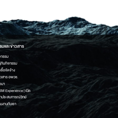
รมและข่าวสาร
จกรรม
ิทินกิจกรรม
ดซื้อจัดจ้าง
าวสาร อพวช.
วนา
M Experience | เปิด
กประสบการณ์วิทย์
วมงานกับเรา