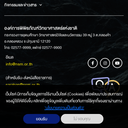
กิจกรรมและข่าวสาร
องค์การพิพิธภัณฑ์วิทยาศาสตร์แห่งชาติ
กระทรวงการอุดมศึกษา วิทยาศาสตร์วิจัยและนวัตกรรม 39 หมู่ 3 ต.คลองห้า
อ.คลองหลวง จ.ปทุมธานี 12120
โทร: 02577-9999, แฟกซ์ 02577-9900
อีเมล
info@nsm.or.th
(สำหรับรับ-ส่งหนังสือราชการ)
saraban@nsm.or.th
เว็บไซค์ มีการเก็บข้อมูลการใช้งานเว็บไซต์ (Cookies) เพื่อพัฒนาประสบการณ์
ของผู้ใช้ให้ดียิ่งขึ้น คลิกเพื่อดูข้อมูลเพิ่มเติมเกี่ยวกับการใช้คุกกี้ของเราผ่านทาง
ช่องทางการสอบถามข้อมูล
‘นโยบายความเป็นส่วนตัว'
ยอมรับ
ไม่ ขอบคุณ