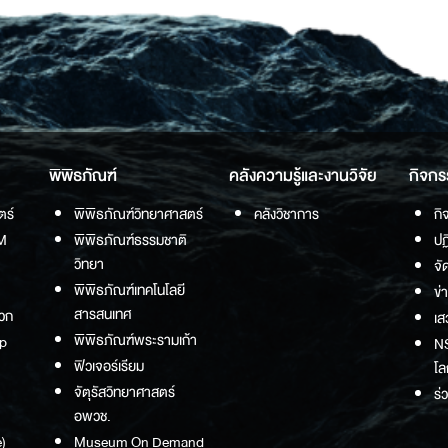
พิพิธภัณฑ์
คลังความรู้และงานวิจัย
กิจกร
ตร์
พิพิธภัณฑ์วิทยาศาสตร์
คลังวิชาการ
กิ
M
พิพิธภัณฑ์ธรรมชาติ
ปฏ
วิทยา
จั
พิพิธภัณฑ์เทคโนโลยี
ข่
สารสนเทศ
วก
เส
พิพิธภัณฑ์พระรามเก้า
p
NS
ฟิวเจอร์เรียม
โล
จัตุรัสวิทยาศาสตร์
ร่
อพวช.
)
Museum On Demand