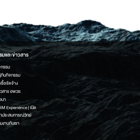
รมและข่าวสาร
จกรรม
ิทินกิจกรรม
ดซื้อจัดจ้าง
าวสาร อพวช.
วนา
M Experience | เปิด
กประสบการณ์วิทย์
วมงานกับเรา