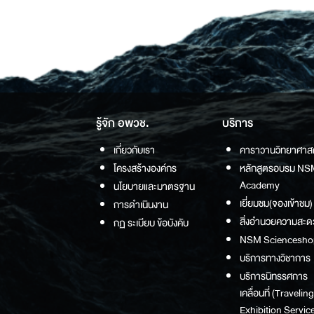
รู้จัก อพวช.
บริการ
เกี่ยวกับเรา
คาราวานวิทยาศาส
โครงสร้างองค์กร
หลักสูตรอบรม NS
Academy
นโยบายและมาตรฐาน
เยี่ยมชม(จองเข้าชม)
การดำเนินงาน
สิ่งอำนวยความสะด
กฏ ระเบียบ ข้อบังคับ
NSM Sciencesho
บริการทางวิชาการ
บริการนิทรรศการ
เคลื่อนที่ (Traveling
Exhibition Service