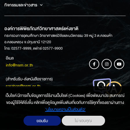
กิจกรรมและข่าวสาร
องค์การพิพิธภัณฑ์วิทยาศาสตร์แห่งชาติ
กระทรวงการอุดมศึกษา วิทยาศาสตร์วิจัยและนวัตกรรม 39 หมู่ 3 ต.คลองห้า
อ.คลองหลวง จ.ปทุมธานี 12120
โทร: 02577-9999, แฟกซ์ 02577-9900
อีเมล
info@nsm.or.th
(สำหรับรับ-ส่งหนังสือราชการ)
saraban@nsm.or.th
เว็บไซค์ มีการเก็บข้อมูลการใช้งานเว็บไซต์ (Cookies) เพื่อพัฒนาประสบการณ์
ของผู้ใช้ให้ดียิ่งขึ้น คลิกเพื่อดูข้อมูลเพิ่มเติมเกี่ยวกับการใช้คุกกี้ของเราผ่านทาง
ช่องทางการสอบถามข้อมูล
‘นโยบายความเป็นส่วนตัว'
ยอมรับ
ไม่ ขอบคุณ