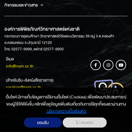
กิจกรรมและข่าวสาร
องค์การพิพิธภัณฑ์วิทยาศาสตร์แห่งชาติ
กระทรวงการอุดมศึกษา วิทยาศาสตร์วิจัยและนวัตกรรม 39 หมู่ 3 ต.คลองห้า
อ.คลองหลวง จ.ปทุมธานี 12120
โทร: 02577-9999, แฟกซ์ 02577-9900
อีเมล
info@nsm.or.th
(สำหรับรับ-ส่งหนังสือราชการ)
saraban@nsm.or.th
เว็บไซค์ มีการเก็บข้อมูลการใช้งานเว็บไซต์ (Cookies) เพื่อพัฒนาประสบการณ์
ของผู้ใช้ให้ดียิ่งขึ้น คลิกเพื่อดูข้อมูลเพิ่มเติมเกี่ยวกับการใช้คุกกี้ของเราผ่านทาง
ช่องทางการสอบถามข้อมูล
‘นโยบายความเป็นส่วนตัว'
ยอมรับ
ไม่ ขอบคุณ