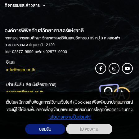
กิจกรรมและข่าวสาร
องค์การพิพิธภัณฑ์วิทยาศาสตร์แห่งชาติ
กระทรวงการอุดมศึกษา วิทยาศาสตร์วิจัยและนวัตกรรม 39 หมู่ 3 ต.คลองห้า
อ.คลองหลวง จ.ปทุมธานี 12120
โทร: 02577-9999, แฟกซ์ 02577-9900
อีเมล
info@nsm.or.th
(สำหรับรับ-ส่งหนังสือราชการ)
saraban@nsm.or.th
เว็บไซค์ มีการเก็บข้อมูลการใช้งานเว็บไซต์ (Cookies) เพื่อพัฒนาประสบการณ์
ของผู้ใช้ให้ดียิ่งขึ้น คลิกเพื่อดูข้อมูลเพิ่มเติมเกี่ยวกับการใช้คุกกี้ของเราผ่านทาง
ช่องทางการสอบถามข้อมูล
‘นโยบายความเป็นส่วนตัว'
ยอมรับ
ไม่ ขอบคุณ