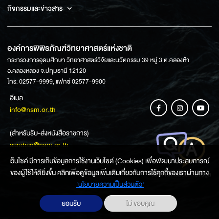
กิจกรรมและข่าวสาร
องค์การพิพิธภัณฑ์วิทยาศาสตร์แห่งชาติ
กระทรวงการอุดมศึกษา วิทยาศาสตร์วิจัยและนวัตกรรม 39 หมู่ 3 ต.คลองห้า
อ.คลองหลวง จ.ปทุมธานี 12120
โทร: 02577-9999, แฟกซ์ 02577-9900
อีเมล
info@nsm.or.th
(สำหรับรับ-ส่งหนังสือราชการ)
saraban@nsm.or.th
เว็บไซค์ มีการเก็บข้อมูลการใช้งานเว็บไซต์ (Cookies) เพื่อพัฒนาประสบการณ์
ของผู้ใช้ให้ดียิ่งขึ้น คลิกเพื่อดูข้อมูลเพิ่มเติมเกี่ยวกับการใช้คุกกี้ของเราผ่านทาง
ช่องทางการสอบถามข้อมูล
‘นโยบายความเป็นส่วนตัว'
ยอมรับ
ไม่ ขอบคุณ