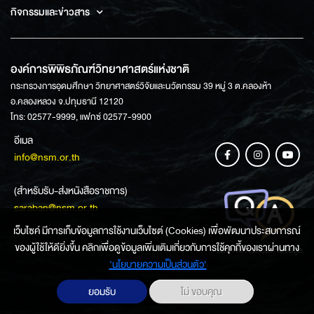
กิจกรรมและข่าวสาร
องค์การพิพิธภัณฑ์วิทยาศาสตร์แห่งชาติ
กระทรวงการอุดมศึกษา วิทยาศาสตร์วิจัยและนวัตกรรม 39 หมู่ 3 ต.คลองห้า
อ.คลองหลวง จ.ปทุมธานี 12120
โทร: 02577-9999, แฟกซ์ 02577-9900
อีเมล
info@nsm.or.th
(สำหรับรับ-ส่งหนังสือราชการ)
saraban@nsm.or.th
เว็บไซค์ มีการเก็บข้อมูลการใช้งานเว็บไซต์ (Cookies) เพื่อพัฒนาประสบการณ์
ของผู้ใช้ให้ดียิ่งขึ้น คลิกเพื่อดูข้อมูลเพิ่มเติมเกี่ยวกับการใช้คุกกี้ของเราผ่านทาง
ช่องทางการสอบถามข้อมูล
‘นโยบายความเป็นส่วนตัว'
ยอมรับ
ไม่ ขอบคุณ