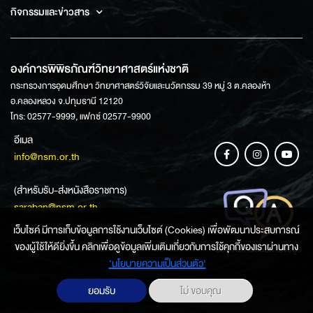
กิจกรรมและข่าวสาร
องค์การพิพิธภัณฑ์วิทยาศาสตร์แห่งชาติ
กระทรวงการอุดมศึกษา วิทยาศาสตร์วิจัยและนวัตกรรม 39 หมู่ 3 ต.คลองห้า
อ.คลองหลวง จ.ปทุมธานี 12120
โทร: 02577-9999, แฟกซ์ 02577-9900
อีเมล
info@nsm.or.th
(สำหรับรับ-ส่งหนังสือราชการ)
saraban@nsm.or.th
เว็บไซค์ มีการเก็บข้อมูลการใช้งานเว็บไซต์ (Cookies) เพื่อพัฒนาประสบการณ์
ของผู้ใช้ให้ดียิ่งขึ้น คลิกเพื่อดูข้อมูลเพิ่มเติมเกี่ยวกับการใช้คุกกี้ของเราผ่านทาง
ช่องทางการสอบถามข้อมูล
‘นโยบายความเป็นส่วนตัว'
ยอมรับ
ไม่ ขอบคุณ