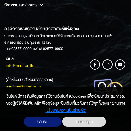
กิจกรรมและข่าวสาร
องค์การพิพิธภัณฑ์วิทยาศาสตร์แห่งชาติ
กระทรวงการอุดมศึกษา วิทยาศาสตร์วิจัยและนวัตกรรม 39 หมู่ 3 ต.คลองห้า
อ.คลองหลวง จ.ปทุมธานี 12120
โทร: 02577-9999, แฟกซ์ 02577-9900
อีเมล
info@nsm.or.th
(สำหรับรับ-ส่งหนังสือราชการ)
saraban@nsm.or.th
เว็บไซค์ มีการเก็บข้อมูลการใช้งานเว็บไซต์ (Cookies) เพื่อพัฒนาประสบการณ์
ของผู้ใช้ให้ดียิ่งขึ้น คลิกเพื่อดูข้อมูลเพิ่มเติมเกี่ยวกับการใช้คุกกี้ของเราผ่านทาง
ช่องทางการสอบถามข้อมูล
‘นโยบายความเป็นส่วนตัว'
ยอมรับ
ไม่ ขอบคุณ