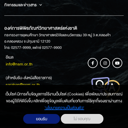
กิจกรรมและข่าวสาร
องค์การพิพิธภัณฑ์วิทยาศาสตร์แห่งชาติ
กระทรวงการอุดมศึกษา วิทยาศาสตร์วิจัยและนวัตกรรม 39 หมู่ 3 ต.คลองห้า
อ.คลองหลวง จ.ปทุมธานี 12120
โทร: 02577-9999, แฟกซ์ 02577-9900
อีเมล
info@nsm.or.th
(สำหรับรับ-ส่งหนังสือราชการ)
saraban@nsm.or.th
เว็บไซค์ มีการเก็บข้อมูลการใช้งานเว็บไซต์ (Cookies) เพื่อพัฒนาประสบการณ์
ของผู้ใช้ให้ดียิ่งขึ้น คลิกเพื่อดูข้อมูลเพิ่มเติมเกี่ยวกับการใช้คุกกี้ของเราผ่านทาง
ช่องทางการสอบถามข้อมูล
‘นโยบายความเป็นส่วนตัว'
ยอมรับ
ไม่ ขอบคุณ