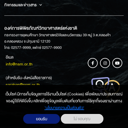
กิจกรรมและข่าวสาร
องค์การพิพิธภัณฑ์วิทยาศาสตร์แห่งชาติ
กระทรวงการอุดมศึกษา วิทยาศาสตร์วิจัยและนวัตกรรม 39 หมู่ 3 ต.คลองห้า
อ.คลองหลวง จ.ปทุมธานี 12120
โทร: 02577-9999, แฟกซ์ 02577-9900
อีเมล
info@nsm.or.th
(สำหรับรับ-ส่งหนังสือราชการ)
saraban@nsm.or.th
เว็บไซค์ มีการเก็บข้อมูลการใช้งานเว็บไซต์ (Cookies) เพื่อพัฒนาประสบการณ์
ของผู้ใช้ให้ดียิ่งขึ้น คลิกเพื่อดูข้อมูลเพิ่มเติมเกี่ยวกับการใช้คุกกี้ของเราผ่านทาง
ช่องทางการสอบถามข้อมูล
‘นโยบายความเป็นส่วนตัว'
ยอมรับ
ไม่ ขอบคุณ