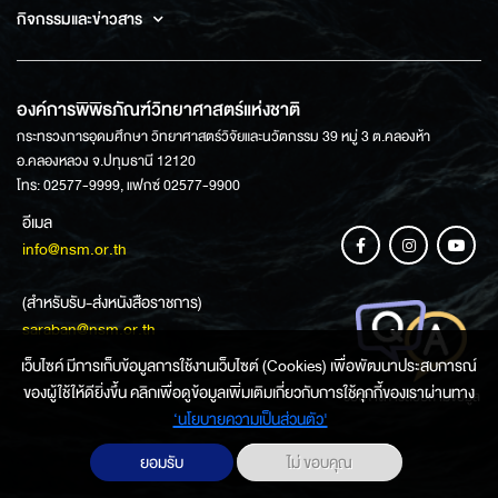
กิจกรรมและข่าวสาร
องค์การพิพิธภัณฑ์วิทยาศาสตร์แห่งชาติ
กระทรวงการอุดมศึกษา วิทยาศาสตร์วิจัยและนวัตกรรม 39 หมู่ 3 ต.คลองห้า
อ.คลองหลวง จ.ปทุมธานี 12120
โทร: 02577-9999, แฟกซ์ 02577-9900
อีเมล
info@nsm.or.th
(สำหรับรับ-ส่งหนังสือราชการ)
saraban@nsm.or.th
เว็บไซค์ มีการเก็บข้อมูลการใช้งานเว็บไซต์ (Cookies) เพื่อพัฒนาประสบการณ์
ของผู้ใช้ให้ดียิ่งขึ้น คลิกเพื่อดูข้อมูลเพิ่มเติมเกี่ยวกับการใช้คุกกี้ของเราผ่านทาง
ช่องทางการสอบถามข้อมูล
‘นโยบายความเป็นส่วนตัว'
ยอมรับ
ไม่ ขอบคุณ