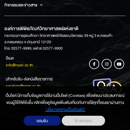
กิจกรรมและข่าวสาร
องค์การพิพิธภัณฑ์วิทยาศาสตร์แห่งชาติ
กระทรวงการอุดมศึกษา วิทยาศาสตร์วิจัยและนวัตกรรม 39 หมู่ 3 ต.คลองห้า
อ.คลองหลวง จ.ปทุมธานี 12120
โทร: 02577-9999, แฟกซ์ 02577-9900
อีเมล
info@nsm.or.th
(สำหรับรับ-ส่งหนังสือราชการ)
saraban@nsm.or.th
เว็บไซค์ มีการเก็บข้อมูลการใช้งานเว็บไซต์ (Cookies) เพื่อพัฒนาประสบการณ์
ของผู้ใช้ให้ดียิ่งขึ้น คลิกเพื่อดูข้อมูลเพิ่มเติมเกี่ยวกับการใช้คุกกี้ของเราผ่านทาง
ช่องทางการสอบถามข้อมูล
‘นโยบายความเป็นส่วนตัว'
ยอมรับ
ไม่ ขอบคุณ