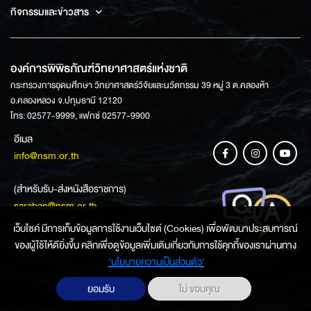
กิจกรรมและข่าวสาร
องค์การพิพิธภัณฑ์วิทยาศาสตร์แห่งชาติ
กระทรวงการอุดมศึกษา วิทยาศาสตร์วิจัยและนวัตกรรม 39 หมู่ 3 ต.คลองห้า
อ.คลองหลวง จ.ปทุมธานี 12120
โทร: 02577-9999, แฟกซ์ 02577-9900
อีเมล
info@nsm.or.th
(สำหรับรับ-ส่งหนังสือราชการ)
saraban@nsm.or.th
เว็บไซค์ มีการเก็บข้อมูลการใช้งานเว็บไซต์ (Cookies) เพื่อพัฒนาประสบการณ์
ของผู้ใช้ให้ดียิ่งขึ้น คลิกเพื่อดูข้อมูลเพิ่มเติมเกี่ยวกับการใช้คุกกี้ของเราผ่านทาง
ช่องทางการสอบถามข้อมูล
‘นโยบายความเป็นส่วนตัว'
ยอมรับ
ไม่ ขอบคุณ