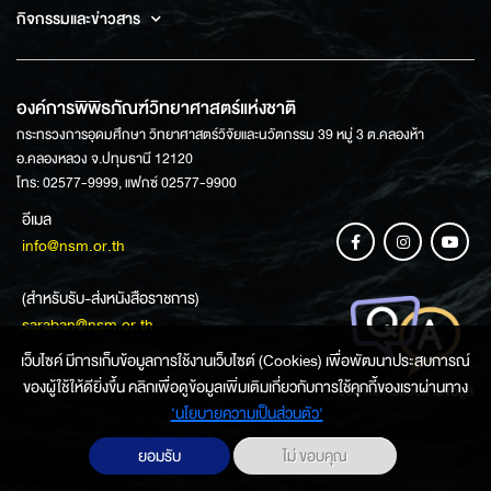
กิจกรรมและข่าวสาร
องค์การพิพิธภัณฑ์วิทยาศาสตร์แห่งชาติ
กระทรวงการอุดมศึกษา วิทยาศาสตร์วิจัยและนวัตกรรม 39 หมู่ 3 ต.คลองห้า
อ.คลองหลวง จ.ปทุมธานี 12120
โทร: 02577-9999, แฟกซ์ 02577-9900
อีเมล
info@nsm.or.th
(สำหรับรับ-ส่งหนังสือราชการ)
saraban@nsm.or.th
เว็บไซค์ มีการเก็บข้อมูลการใช้งานเว็บไซต์ (Cookies) เพื่อพัฒนาประสบการณ์
ของผู้ใช้ให้ดียิ่งขึ้น คลิกเพื่อดูข้อมูลเพิ่มเติมเกี่ยวกับการใช้คุกกี้ของเราผ่านทาง
ช่องทางการสอบถามข้อมูล
‘นโยบายความเป็นส่วนตัว'
ยอมรับ
ไม่ ขอบคุณ