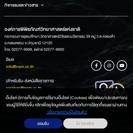
กิจกรรมและข่าวสาร
องค์การพิพิธภัณฑ์วิทยาศาสตร์แห่งชาติ
กระทรวงการอุดมศึกษา วิทยาศาสตร์วิจัยและนวัตกรรม 39 หมู่ 3 ต.คลองห้า
อ.คลองหลวง จ.ปทุมธานี 12120
โทร: 02577-9999, แฟกซ์ 02577-9900
อีเมล
info@nsm.or.th
(สำหรับรับ-ส่งหนังสือราชการ)
saraban@nsm.or.th
เว็บไซค์ มีการเก็บข้อมูลการใช้งานเว็บไซต์ (Cookies) เพื่อพัฒนาประสบการณ์
ของผู้ใช้ให้ดียิ่งขึ้น คลิกเพื่อดูข้อมูลเพิ่มเติมเกี่ยวกับการใช้คุกกี้ของเราผ่านทาง
ช่องทางการสอบถามข้อมูล
‘นโยบายความเป็นส่วนตัว'
ยอมรับ
ไม่ ขอบคุณ